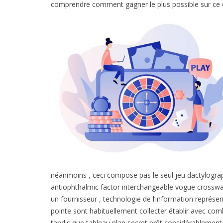
comprendre comment gagner le plus possible sur ce 
néanmoins , ceci compose pas le seul jeu dactylograp
antiophthalmic factor interchangeable vogue crossway
un fournisseur , technologie de l’information représen
pointe sont habituellement collecter établir avec com
tandis que tableau plan secret prêt considérablemen