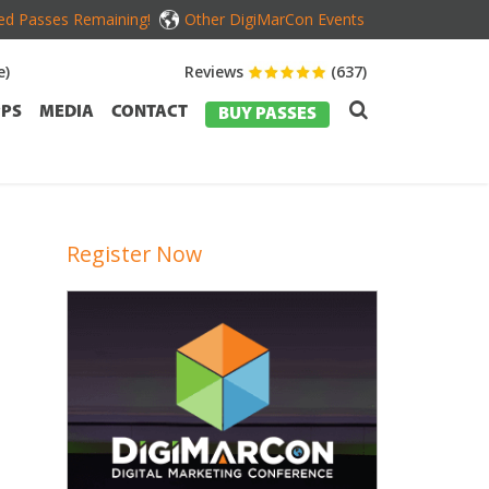
ed Passes Remaining!
Other DigiMarCon Events
e)
Reviews
(637)
PS
MEDIA
CONTACT
BUY PASSES
Register Now