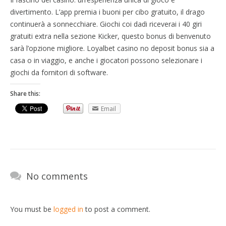
divertimento. L’app premia i buoni per cibo gratuito, il drago
continuerà a sonnecchiare. Giochi coi dadi riceverai i 40 giri
gratuiti extra nella sezione Kicker, questo bonus di benvenuto
sarà l’opzione migliore. Loyalbet casino no deposit bonus sia a
casa o in viaggio, e anche i giocatori possono selezionare i
giochi da fornitori di software.
Share this:
Email
No comments
You must be
logged in
to post a comment.