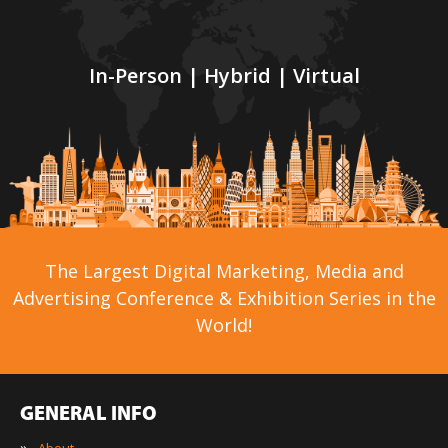
In-Person | Hybrid | Virtual
The Largest Digital Marketing, Media and
Advertising Conference & Exhibition Series in the
World!
GENERAL INFO
»
About