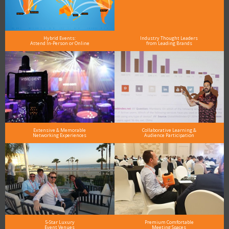
Hybrid Events:
Industry Thought Leaders
Attend In-Person or Online
from Leading Brands
Extensive & Memorable
Collaborative Learning &
Networking Experiences
Audience Participation
5-Star Luxury
Premium Comfortable
Event Venues
Meeting Spaces