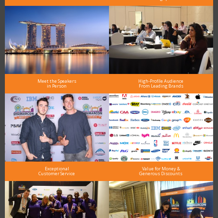
Meet the Speakers
High-Profile Audience
in Person
From Leading Brands
Exceptional
Value for Money &
Customer Service
Generous Discounts