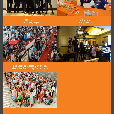
TECHSPO
On Demand
Technology Expo
Library Access
The Largest Digital Marketing,
Media & Advertising Community