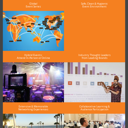
Global
Safe, Clean & Hygienic
Event Series
Event Environment
Hybrid Events:
Industry Thought Leaders
Attend In-Person or Online
from Leading Brands
Extensive & Memorable
Collaborative Learning &
Networking Experiences
Audience Participation