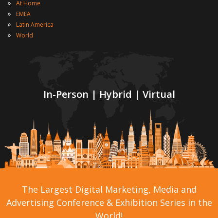
»
At Home
»
EMEA
»
Latin America
»
World
In-Person | Hybrid | Virtual
The Largest Digital Marketing, Media and
Advertising Conference & Exhibition Series in the
World!