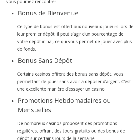
vous pourriez rencontrer :
Bonus de Bienvenue
Ce type de bonus est offert aux nouveaux joueurs lors de
leur premier dépôt. Il peut s’agir d’un pourcentage de
votre dépôt initial, ce qui vous permet de jouer avec plus
de fonds.
Bonus Sans Dépôt
Certains casinos offrent des bonus sans dépôt, vous
permettant de jouer sans avoir à déposer d’argent. C’est
une excellente manière d’essayer un casino.
Promotions Hebdomadaires ou
Mensuelles
De nombreux casinos proposent des promotions
régulières, offrant des tours gratuits ou des bonus de
dépôt sur certains jours de la semaine.