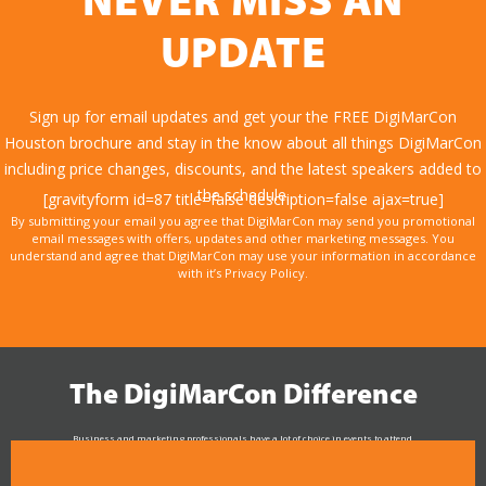
NEVER MISS AN
UPDATE
Sign up for email updates and get your the FREE DigiMarCon
Houston brochure and stay in the know about all things DigiMarCon
including price changes, discounts, and the latest speakers added to
the schedule.
[gravityform id=87 title=false description=false ajax=true]
By submitting your email you agree that DigiMarCon may send you promotional
email messages with offers, updates and other marketing messages. You
understand and agree that DigiMarCon may use your information in accordance
with it’s Privacy Policy.
The DigiMarCon Difference
Business and marketing professionals have a lot of choice in events to attend.
As the Premier Digital Marketing, Media and Advertising Conference & Exhibition Series worldwide
see why DigiMarCon stands out above the rest in the marketing industry
and why delegates keep returning year after year