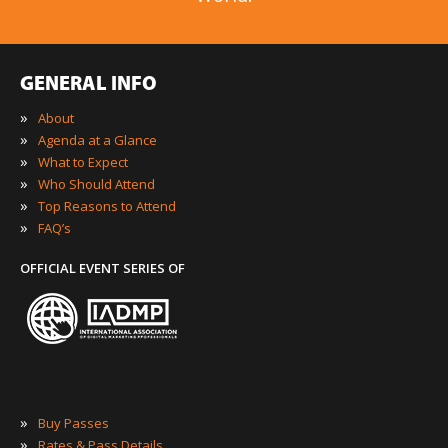
GENERAL INFO
»
About
»
Agenda at a Glance
»
What to Expect
»
Who Should Attend
»
Top Reasons to Attend
»
FAQ’s
OFFICIAL EVENT SERIES OF
»
Buy Passes
»
Rates & Pass Details