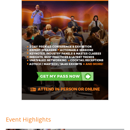
Event Highlights