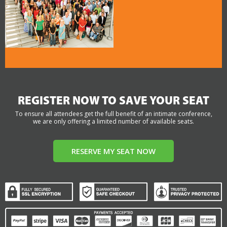
REGISTER NOW TO SAVE YOUR SEAT
To ensure all attendees get the full benefit of an intimate conference,
we are only offering a limited number of available seats.
RESERVE MY SEAT NOW