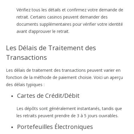
Vérifiez tous les détails et confirmez votre demande de
retrait. Certains casinos peuvent demander des
documents supplémentaires pour vérifier votre identité
avant d’approuver le retrait.
Les Délais de Traitement des
Transactions
Les délais de traitement des transactions peuvent varier en
fonction de la méthode de paiement choisie. Voici un aperçu
des délais typiques :
Cartes de Crédit/Débit
Les dépôts sont généralement instantanés, tandis que
les retraits peuvent prendre de 3 à 5 jours ouvrables.
Portefeuilles Électroniques