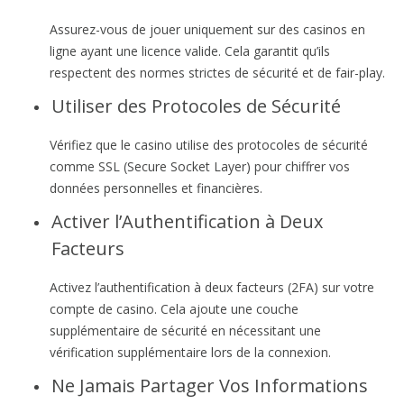
Assurez-vous de jouer uniquement sur des casinos en
ligne ayant une licence valide. Cela garantit qu’ils
respectent des normes strictes de sécurité et de fair-play.
Utiliser des Protocoles de Sécurité
Vérifiez que le casino utilise des protocoles de sécurité
comme SSL (Secure Socket Layer) pour chiffrer vos
données personnelles et financières.
Activer l’Authentification à Deux
Facteurs
Activez l’authentification à deux facteurs (2FA) sur votre
compte de casino. Cela ajoute une couche
supplémentaire de sécurité en nécessitant une
vérification supplémentaire lors de la connexion.
Ne Jamais Partager Vos Informations