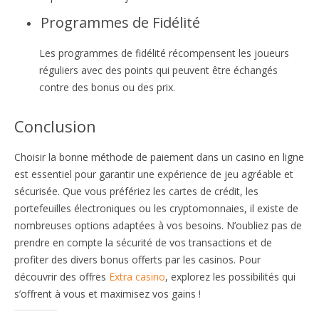
Programmes de Fidélité
Les programmes de fidélité récompensent les joueurs
réguliers avec des points qui peuvent être échangés
contre des bonus ou des prix.
Conclusion
Choisir la bonne méthode de paiement dans un casino en ligne
est essentiel pour garantir une expérience de jeu agréable et
sécurisée. Que vous préfériez les cartes de crédit, les
portefeuilles électroniques ou les cryptomonnaies, il existe de
nombreuses options adaptées à vos besoins. N’oubliez pas de
prendre en compte la sécurité de vos transactions et de
profiter des divers bonus offerts par les casinos. Pour
découvrir des offres
Extra casino
, explorez les possibilités qui
s’offrent à vous et maximisez vos gains !