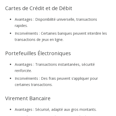
Cartes de Crédit et de Débit
Avantages : Disponibilité universelle, transactions
rapides.
Inconvénients : Certaines banques peuvent interdire les
transactions de jeux en ligne.
Portefeuilles Électroniques
Avantages : Transactions instantanées, sécurité
renforcée.
Inconvénients : Des frais peuvent s’appliquer pour
certaines transactions.
Virement Bancaire
Avantages : Sécurisé, adapté aux gros montants.