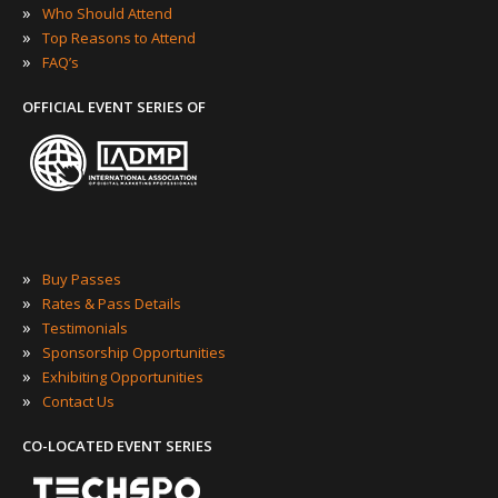
»
Who Should Attend
»
Top Reasons to Attend
»
FAQ’s
OFFICIAL EVENT SERIES OF
»
Buy Passes
»
Rates & Pass Details
»
Testimonials
»
Sponsorship Opportunities
»
Exhibiting Opportunities
»
Contact Us
CO-LOCATED EVENT SERIES