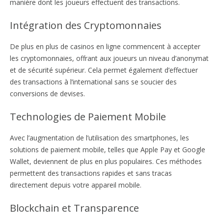
manière dont les joueurs effectuent des transactions.
Intégration des Cryptomonnaies
De plus en plus de casinos en ligne commencent à accepter
les cryptomonnaies, offrant aux joueurs un niveau d’anonymat
et de sécurité supérieur. Cela permet également d’effectuer
des transactions à l’international sans se soucier des
conversions de devises.
Technologies de Paiement Mobile
Avec l’augmentation de l’utilisation des smartphones, les
solutions de paiement mobile, telles que Apple Pay et Google
Wallet, deviennent de plus en plus populaires. Ces méthodes
permettent des transactions rapides et sans tracas
directement depuis votre appareil mobile.
Blockchain et Transparence