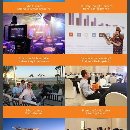
Hybrid Events:
Industry Thought Leaders
Attend In-Person or Online
from Leading Brands
Extensive & Memorable
Collaborative Learning &
Networking Experiences
Audience Participation
5-Star Luxury
Premium Comfortable
Event Venues
Meeting Spaces