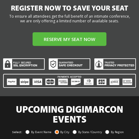
REGISTER NOW TO SAVE YOUR SEAT
To ensure all attendees get the full benefit of an intimate conference,
we are only offering a limited number of available seats.
RESERVE MY SEAT NOW
UPCOMING DIGIMARCON
EVENTS
Select:
By Event Name
By City
By State / Country
By Region