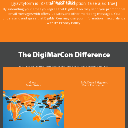
the schedule.
[gravityform id=87 title=false description=false ajax=true]
By submitting your email you agree that DigiMarCon may send you promotional
email messages with offers, updates and other marketing messages. You
understand and agree that DigiMarCon may use your information in accordance
with it’s Privacy Policy.
The DigiMarCon Difference
Business and marketing professionals have a lot of choice in events to attend.
As the Premier Digital Marketing, Media and Advertising Conference & Exhibition Series worldwide
see why DigiMarCon stands out above the rest in the marketing industry
and why delegates keep returning year after year
Global
Safe, Clean & Hygienic
Event Series
Event Environment