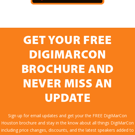
GET YOUR FREE
DIGIMARCON
BROCHURE AND
NEVER MISS AN
UPDATE
Sign up for email updates and get your the FREE DigiMarCon
Houston brochure and stay in the know about all things DigiMarCon
including price changes, discounts, and the latest speakers added to