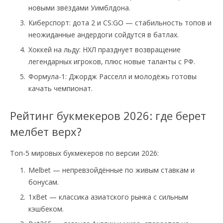
новыми звёздами Уимблдона.
Киберспорт: дота 2 и CS:GO — стабильность топов и
неожиданные андердоги сойдутся в батлах.
Хоккей на льду: НХЛ празднует возвращение
легендарных игроков, плюс новые таланты с РФ.
Формула-1: Джордж Расселл и молодёжь готовы
качать чемпионат.
Рейтинг букмекеров 2026: где берет
мелбет верх?
Топ-5 мировых букмекеров по версии 2026:
Melbet — непревзойдённые по живым ставкам и
бонусам.
1xBet — классика азиатского рынка с сильным
кэшбеком.