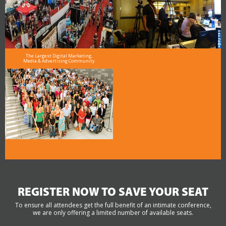
The Largest Digital Marketing,
Media & Advertising Community
REGISTER NOW TO SAVE YOUR SEAT
To ensure all attendees get the full benefit of an intimate conference,
we are only offering a limited number of available seats.