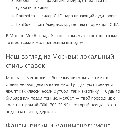
Bet365 — легенда Англии и мира, старается не
сдавать позиции.
Parimatch — лидер СНГ, наращивающий аудиторию.
FanDuel — хит Америки, крутая платформа для США.
В Москве Мелбет задаёт тон с самыми остроконечными
котировками и молниеносным выводом.
Наш взгляд из Москвы: локальный
стиль ставок
Москва — мегаполис с бешеным ритмом, а значит и
ставки нельзя делать вальяжно. Тут диктуют тренды и
любят как классический футбол, так и экзотику — будь то
бильярд или падел-теннис. Мелбет — твой проводник с
колл-центром «8 (800) 700-29-90», который всегда готов
подсказать и поддержать.
Фанты, риски и манименеджмент –