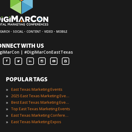
·
·
·
·
SEARCH
SOCIAL
CONTENT
VIDEO
MOBILE
ONNECT WITH US
giMarCon | #DigiMarConEastTexas
POPULAR TAGS
»
East Texas Marketing Events
»
2025 East Texas Marketing Events
»
Best East Texas Marketing Events
»
Top East Texas Marketing Events
»
East Texas Marketing Conferences
»
East Texas Marketing Expos