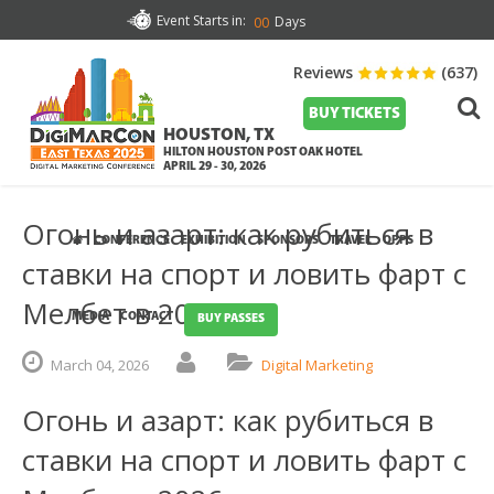
Event Starts in:
Days
00
Reviews
(637)
BUY TICKETS
HOUSTON, TX
HILTON HOUSTON POST OAK HOTEL
APRIL 29 - 30, 2026
Огонь и азарт: как рубиться в
CONFERENCE
EXHIBITION
SPONSORS
TRAVEL
OPPS
ставки на спорт и ловить фарт с
Мелбет в 2026-м
MEDIA
CONTACT
BUY PASSES
March
04,
2026
Digital Marketing
Огонь и азарт: как рубиться в
ставки на спорт и ловить фарт с