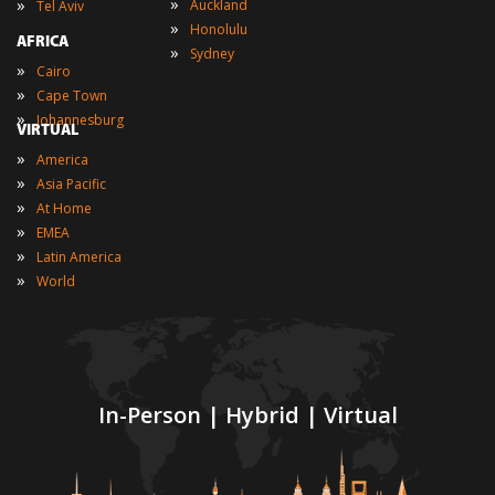
»
»
Auckland
Tel Aviv
»
Honolulu
AFRICA
»
Sydney
»
Cairo
»
Cape Town
»
Johannesburg
VIRTUAL
»
America
»
Asia Pacific
»
At Home
»
EMEA
»
Latin America
»
World
In-Person | Hybrid | Virtual