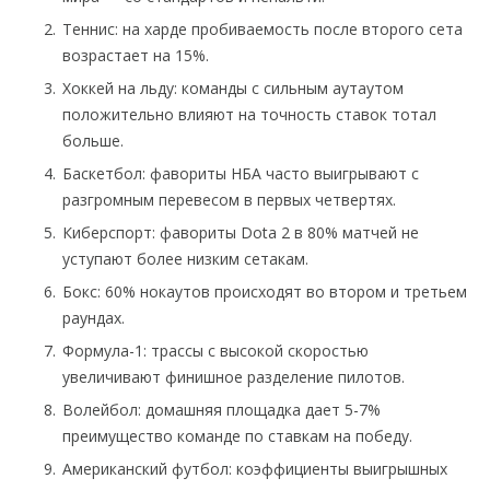
Теннис: на харде пробиваемость после второго сета
возрастает на 15%.
Хоккей на льду: команды с сильным аутаутом
положительно влияют на точность ставок тотал
больше.
Баскетбол: фавориты НБА часто выигрывают с
разгромным перевесом в первых четвертях.
Киберспорт: фавориты Dota 2 в 80% матчей не
уступают более низким сетакам.
Бокс: 60% нокаутов происходят во втором и третьем
раундах.
Формула-1: трассы с высокой скоростью
увеличивают финишное разделение пилотов.
Волейбол: домашняя площадка дает 5-7%
преимущество команде по ставкам на победу.
Американский футбол: коэффициенты выигрышных