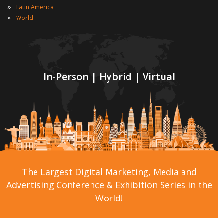
»
Latin America
»
World
In-Person | Hybrid | Virtual
The Largest Digital Marketing, Media and
Advertising Conference & Exhibition Series in the
World!