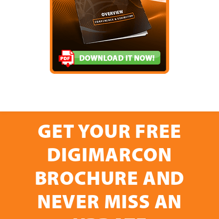
GET YOUR FREE
DIGIMARCON
BROCHURE AND
NEVER MISS AN