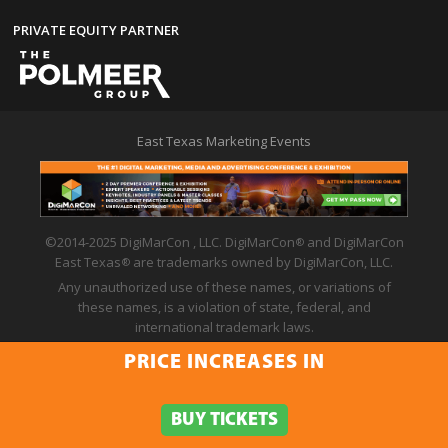
PRIVATE EQUITY PARTNER
East Texas Marketing Events
©2014-2025 DigiMarCon , LLC. DigiMarCon
and DigiMarCon
®
East Texas
are trademarks owned by DigiMarCon, LLC.
®
Any unauthorized use of these names, or variations of
these names, is a violation of state, federal, and
international trademark laws.
Privacy Policy
|
Code of Conduct
|
Terms of Use
PRICE INCREASES IN
BUY TICKETS