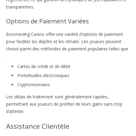
transparentes.
Options de Paiement Variées
Boomerang Casino offre une variété d’options de paiement
pour faciliter les dépôts et les retraits. Les joueurs peuvent
choisir parmi des méthodes de paiement populaires telles que
:
Cartes de crédit et de débit
Portefeuilles électroniques
Cryptomonnaies
Les délais de traitement sont généralement rapides,
permettant aux joueurs de profiter de leurs gains sans trop
d’attente.
Assistance Clientèle