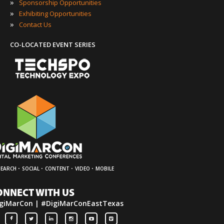
»
Sponsorship Opportunities
»
Exhibiting Opportunities
»
Contact Us
CO-LOCATED EVENT SERIES
·
·
·
·
SEARCH
SOCIAL
CONTENT
VIDEO
MOBILE
ONNECT WITH US
giMarCon | #DigiMarConEastTexas