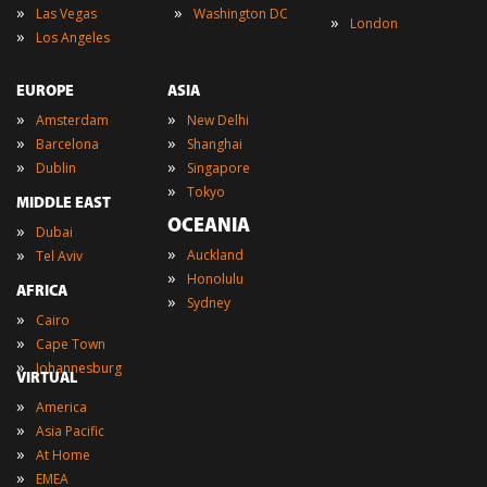
»
»
Las Vegas
Washington DC
»
London
»
Los Angeles
EUROPE
ASIA
»
»
Amsterdam
New Delhi
»
»
Barcelona
Shanghai
»
»
Dublin
Singapore
»
Tokyo
MIDDLE EAST
OCEANIA
»
Dubai
»
»
Auckland
Tel Aviv
»
Honolulu
AFRICA
»
Sydney
»
Cairo
»
Cape Town
»
Johannesburg
VIRTUAL
»
America
»
Asia Pacific
»
At Home
»
EMEA