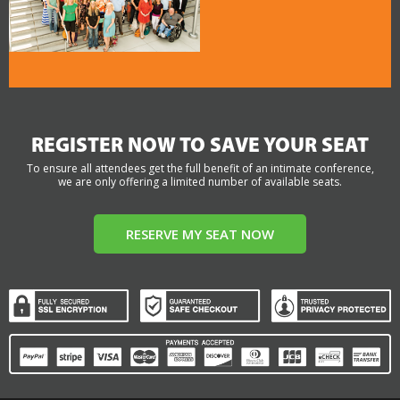
REGISTER NOW TO SAVE YOUR SEAT
To ensure all attendees get the full benefit of an intimate conference,
we are only offering a limited number of available seats.
RESERVE MY SEAT NOW