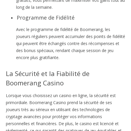
gratuits, vous permettant de maximiser vos gains tout au
long de la semaine.
Programme de Fidélité
Avec le programme de fidélité de Boomerang, les
joueurs réguliers peuvent accumuler des points de fidélité
qui peuvent être échangés contre des récompenses et
des bonus spéciaux, rendant chaque session de jeu
encore plus gratifiante.
La Sécurité et la Fiabilité de
Boomerang Casino
Lorsque vous choisissez un casino en ligne, la sécurité est
primordiale. Boomerang Casino prend la sécurité de ses
joueurs très au sérieux en utilisant des technologies de
cryptage avancées pour protéger vos informations
personnelles et financières. De plus, le casino est licencié et
réglementé, ce qui garantit des pratiques de jeu équitables et