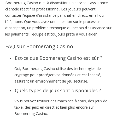
Boomerang Casino met à disposition un service d’assistance
clientèle réactif et professionnel. Les joueurs peuvent
contacter l’équipe d’assistance par chat en direct, email ou
téléphone. Que vous ayez une question sur le processus
d’inscription, un problème technique ou besoin d’assistance sur
les paiements, l’équipe est toujours prête à vous aider.
FAQ sur Boomerang Casino
Est-ce que Boomerang Casino est sûr ?
Oui, Boomerang Casino utilise des technologies de
cryptage pour protéger vos données et est licencié,
assurant un environnement de jeu sécurisé.
Quels types de jeux sont disponibles ?
Vous pouvez trouver des machines à sous, des jeux de
table, des jeux en direct et bien plus encore sur
Boomerang Casino.