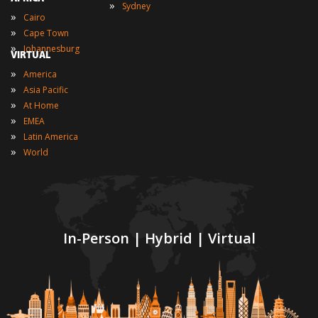
»
Sydney
»
Cairo
»
Cape Town
»
Johannesburg
VIRTUAL
»
America
»
Asia Pacific
»
At Home
»
EMEA
»
Latin America
»
World
In-Person | Hybrid | Virtual