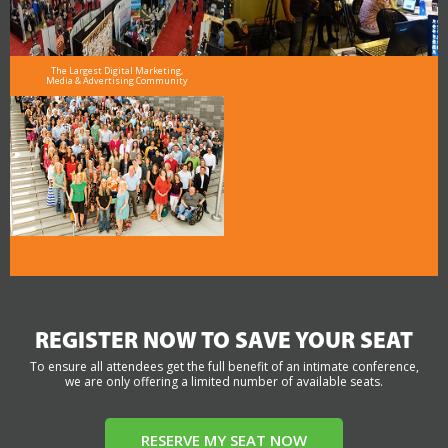
The Largest Digital Marketing,
Media & Advertising Community
REGISTER NOW TO SAVE YOUR SEAT
To ensure all attendees get the full benefit of an intimate conference,
we are only offering a limited number of available seats.
RESERVE MY SEAT NOW