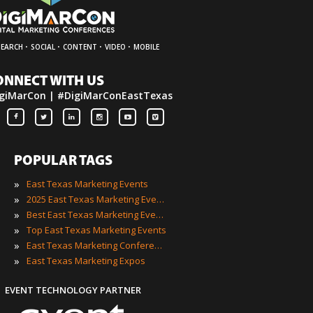
·
·
·
·
SEARCH
SOCIAL
CONTENT
VIDEO
MOBILE
ONNECT WITH US
giMarCon | #DigiMarConEastTexas
POPULAR TAGS
»
East Texas Marketing Events
»
2025 East Texas Marketing Events
»
Best East Texas Marketing Events
»
Top East Texas Marketing Events
»
East Texas Marketing Conferences
»
East Texas Marketing Expos
EVENT TECHNOLOGY PARTNER