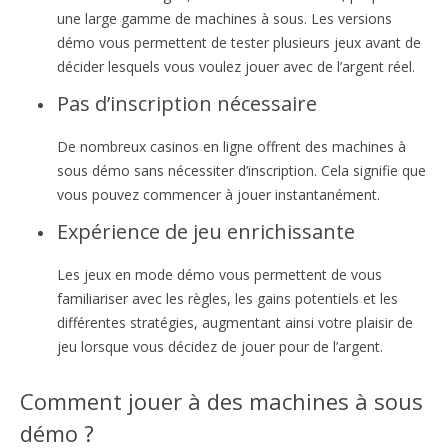
une large gamme de machines à sous. Les versions
démo vous permettent de tester plusieurs jeux avant de
décider lesquels vous voulez jouer avec de l’argent réel.
Pas d’inscription nécessaire
De nombreux casinos en ligne offrent des machines à
sous démo sans nécessiter d’inscription. Cela signifie que
vous pouvez commencer à jouer instantanément.
Expérience de jeu enrichissante
Les jeux en mode démo vous permettent de vous
familiariser avec les règles, les gains potentiels et les
différentes stratégies, augmentant ainsi votre plaisir de
jeu lorsque vous décidez de jouer pour de l’argent.
Comment jouer à des machines à sous
démo ?