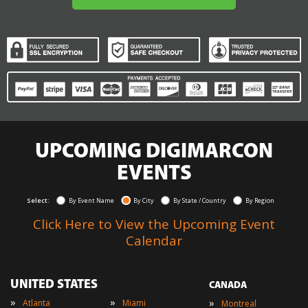
UPCOMING DIGIMARCON
EVENTS
Select:
By Event Name
By City
By State / Country
By Region
Click Here to View the Upcoming Event
Calendar
UNITED STATES
CANADA
»
»
»
Atlanta
Miami
Montreal