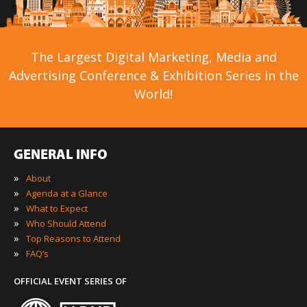
The Largest Digital Marketing, Media and
Advertising Conference & Exhibition Series in the
World!
GENERAL INFO
»
About
»
Agenda at a Glance
»
What to Expect
»
Who Should Attend
»
Top Reasons to Attend
»
FAQ’s
OFFICIAL EVENT SERIES OF