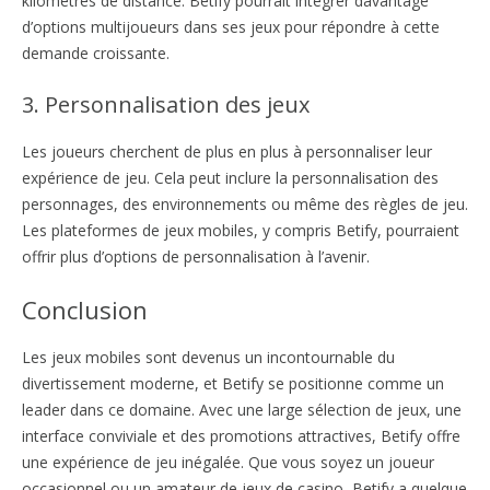
kilomètres de distance. Betify pourrait intégrer davantage
d’options multijoueurs dans ses jeux pour répondre à cette
demande croissante.
3. Personnalisation des jeux
Les joueurs cherchent de plus en plus à personnaliser leur
expérience de jeu. Cela peut inclure la personnalisation des
personnages, des environnements ou même des règles de jeu.
Les plateformes de jeux mobiles, y compris Betify, pourraient
offrir plus d’options de personnalisation à l’avenir.
Conclusion
Les jeux mobiles sont devenus un incontournable du
divertissement moderne, et Betify se positionne comme un
leader dans ce domaine. Avec une large sélection de jeux, une
interface conviviale et des promotions attractives, Betify offre
une expérience de jeu inégalée. Que vous soyez un joueur
occasionnel ou un amateur de jeux de casino, Betify a quelque