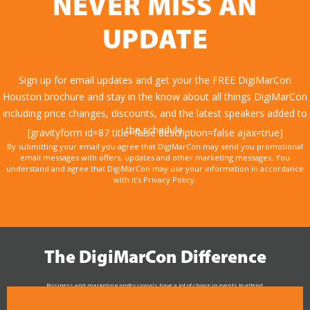
NEVER MISS AN
UPDATE
Sign up for email updates and get your the FREE DigiMarCon
Houston brochure and stay in the know about all things DigiMarCon
including price changes, discounts, and the latest speakers added to
the schedule.
[gravityform id=87 title=false description=false ajax=true]
By submitting your email you agree that DigiMarCon may send you promotional
email messages with offers, updates and other marketing messages. You
understand and agree that DigiMarCon may use your information in accordance
with it’s Privacy Policy.
The DigiMarCon Difference
Business and marketing professionals have a lot of choice in events to attend.
As the Premier Digital Marketing, Media and Advertising Conference & Exhibition Series worldwide
see why DigiMarCon stands out above the rest in the marketing industry
and why delegates keep returning year after year