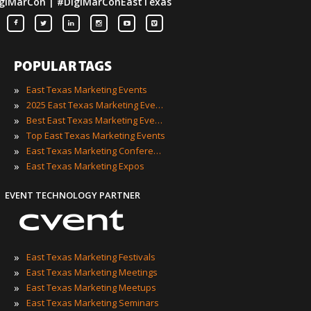
giMarCon | #DigiMarConEastTexas
POPULAR TAGS
»
East Texas Marketing Events
»
2025 East Texas Marketing Events
»
Best East Texas Marketing Events
»
Top East Texas Marketing Events
»
East Texas Marketing Conferences
»
East Texas Marketing Expos
EVENT TECHNOLOGY PARTNER
»
East Texas Marketing Festivals
»
East Texas Marketing Meetings
»
East Texas Marketing Meetups
»
East Texas Marketing Seminars