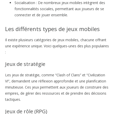
Socialisation : De nombreux jeux mobiles intègrent des
fonctionnalités sociales, permettant aux joueurs de se
connecter et de jouer ensemble.
Les différents types de jeux mobiles
Il existe plusieurs catégories de jeux mobiles, chacune offrant
une expérience unique. Voici quelques-unes des plus populaires
:
Jeux de stratégie
Les jeux de stratégie, comme “Clash of Clans” et “Civilization
VI”, demandent une réflexion approfondie et une planification
minutieuse. Ces jeux permettent aux joueurs de construire des
empires, de gérer des ressources et de prendre des décisions
tactiques.
Jeux de rôle (RPG)