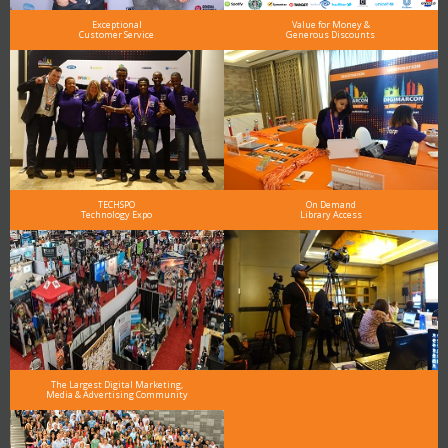
Exceptional
Value for Money &
Customer Service
Generous Discounts
TECHSPO
On Demand
Technology Expo
Library Access
The Largest Digital Marketing,
Media & Advertising Community