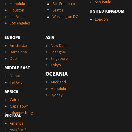
»
Sao Paulo
»
»
Honolulu
San Francisco
»
»
Houston
Seattle
UNITED KINGDOM
»
»
Las Vegas
Washington DC
»
London
»
Los Angeles
EUROPE
ASIA
»
»
Amsterdam
New Delhi
»
»
Barcelona
Shanghai
»
»
Dublin
Singapore
»
Tokyo
MIDDLE EAST
OCEANIA
»
Dubai
»
»
Auckland
Tel Aviv
»
Honolulu
AFRICA
»
Sydney
»
Cairo
»
Cape Town
»
Johannesburg
VIRTUAL
»
America
»
Asia Pacific