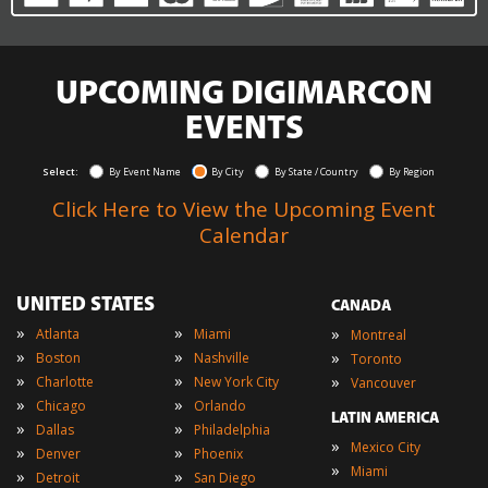
UPCOMING DIGIMARCON
EVENTS
Select:
By Event Name
By City
By State / Country
By Region
Click Here to View the Upcoming Event
Calendar
UNITED STATES
CANADA
»
»
»
Atlanta
Miami
Montreal
»
»
»
Boston
Nashville
Toronto
»
»
»
Charlotte
New York City
Vancouver
»
»
Chicago
Orlando
LATIN AMERICA
»
»
Dallas
Philadelphia
»
Mexico City
»
»
Denver
Phoenix
»
Miami
»
»
Detroit
San Diego