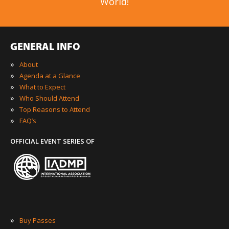
World!
GENERAL INFO
»
About
»
Agenda at a Glance
»
What to Expect
»
Who Should Attend
»
Top Reasons to Attend
»
FAQ’s
OFFICIAL EVENT SERIES OF
»
Buy Passes