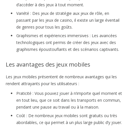
d’accéder à des jeux à tout moment.
Variété : Des jeux de stratégie aux jeux de rôle, en
passant par les jeux de casino, il existe un large éventail
de genres pour tous les goûts.
Graphismes et expériences immersives : Les avancées
technologiques ont permis de créer des jeux avec des
graphismes époustouflants et des scénarios captivants.
Les avantages des jeux mobiles
Les jeux mobiles présentent de nombreux avantages qui les
rendent attrayants pour les utilisateurs :
Praticité : Vous pouvez jouer à n’importe quel moment et
en tout lieu, que ce soit dans les transports en commun,
pendant une pause au travail ou à la maison.
Coût : De nombreux jeux mobiles sont gratuits ou très
abordables, ce qui permet à un plus large public d’y jouer.