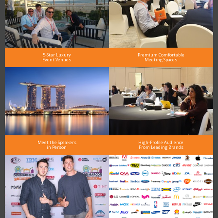
5-Star Luxury
Premium Comfortable
Event Venues
Meeting Spaces
Meet the Speakers
High-Profile Audience
in Person
From Leading Brands