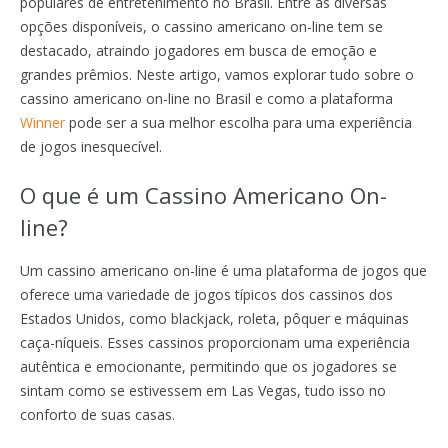
populares de entretenimento no Brasil. Entre as diversas
opções disponíveis, o cassino americano on-line tem se
destacado, atraindo jogadores em busca de emoção e
grandes prêmios. Neste artigo, vamos explorar tudo sobre o
cassino americano on-line no Brasil e como a plataforma
Winner
pode ser a sua melhor escolha para uma experiência
de jogos inesquecível.
O que é um Cassino Americano On-
line?
Um cassino americano on-line é uma plataforma de jogos que
oferece uma variedade de jogos típicos dos cassinos dos
Estados Unidos, como blackjack, roleta, pôquer e máquinas
caça-níqueis. Esses cassinos proporcionam uma experiência
autêntica e emocionante, permitindo que os jogadores se
sintam como se estivessem em Las Vegas, tudo isso no
conforto de suas casas.