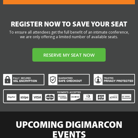
REGISTER NOW TO SAVE YOUR SEAT
To ensure all attendees get the full benefit of an intimate conference,
we are only offering a limited number of available seats.
RESERVE MY SEAT NOW
UPCOMING DIGIMARCON
EVENTS