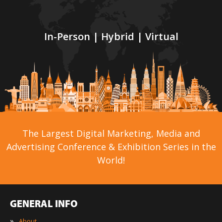
In-Person | Hybrid | Virtual
The Largest Digital Marketing, Media and
Advertising Conference & Exhibition Series in the
World!
GENERAL INFO
»
About