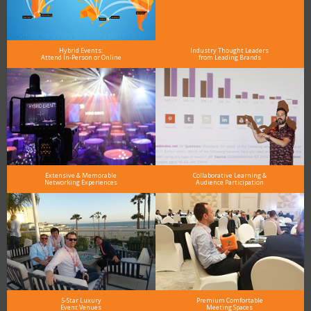
Hybrid Events:
Industry Thought Leaders
Attend In-Person or Online
from Leading Brands
Extensive & Memorable
Collaborative Learning &
Networking Experiences
Audience Participation
5-Star Luxury
Premium Comfortable
Event Venues
Meeting Spaces