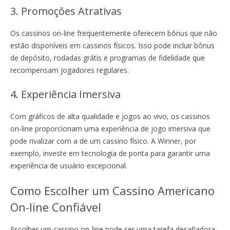
3. Promoções Atrativas
Os cassinos on-line frequentemente oferecem bônus que não
estão disponíveis em cassinos físicos. Isso pode incluir bônus
de depósito, rodadas grátis e programas de fidelidade que
recompensam jogadores regulares.
4. Experiência Imersiva
Com gráficos de alta qualidade e jogos ao vivo, os cassinos
on-line proporcionam uma experiência de jogo imersiva que
pode rivalizar com a de um cassino físico. A Winner, por
exemplo, investe em tecnologia de ponta para garantir uma
experiência de usuário excepcional.
Como Escolher um Cassino Americano
On-line Confiável
Escolher um cassino on-line pode ser uma tarefa desafiadora,