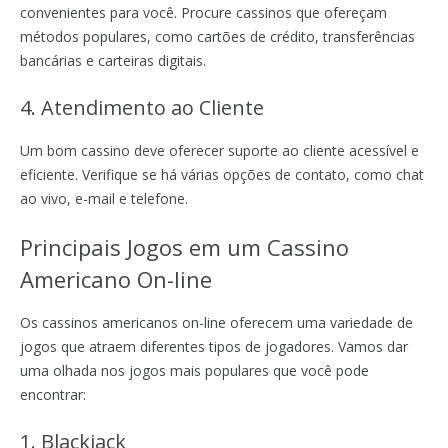
convenientes para você. Procure cassinos que ofereçam
métodos populares, como cartões de crédito, transferências
bancárias e carteiras digitais.
4. Atendimento ao Cliente
Um bom cassino deve oferecer suporte ao cliente acessível e
eficiente. Verifique se há várias opções de contato, como chat
ao vivo, e-mail e telefone.
Principais Jogos em um Cassino
Americano On-line
Os cassinos americanos on-line oferecem uma variedade de
jogos que atraem diferentes tipos de jogadores. Vamos dar
uma olhada nos jogos mais populares que você pode
encontrar:
1. Blackjack