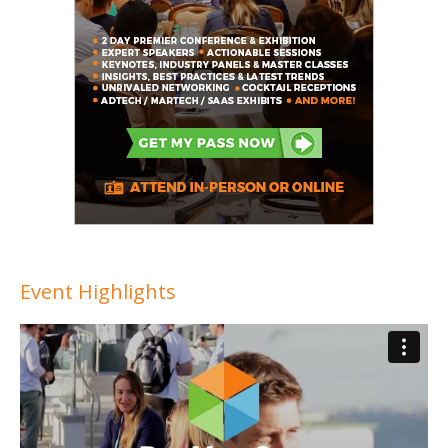
Event Highlights