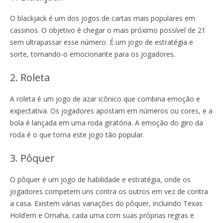
O blackjack é um dos jogos de cartas mais populares em
cassinos. O objetivo é chegar o mais próximo possível de 21
sem ultrapassar esse número. É um jogo de estratégia e
sorte, tornando-o emocionante para os jogadores.
2. Roleta
A roleta é um jogo de azar icônico que combina emoção e
expectativa. Os jogadores apostam em números ou cores, e a
bola é lançada em uma roda giratória. A emoção do giro da
roda é o que torna este jogo tão popular.
3. Pôquer
O pôquer é um jogo de habilidade e estratégia, onde os
jogadores competem uns contra os outros em vez de contra
a casa. Existem várias variações do pôquer, incluindo Texas
Hold’em e Omaha, cada uma com suas próprias regras e