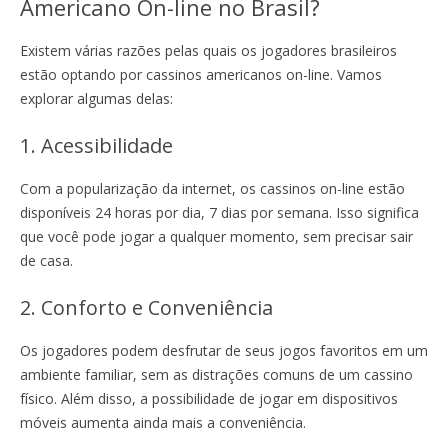
Americano On-line no Brasil?
Existem várias razões pelas quais os jogadores brasileiros
estão optando por cassinos americanos on-line. Vamos
explorar algumas delas:
1. Acessibilidade
Com a popularização da internet, os cassinos on-line estão
disponíveis 24 horas por dia, 7 dias por semana. Isso significa
que você pode jogar a qualquer momento, sem precisar sair
de casa.
2. Conforto e Conveniência
Os jogadores podem desfrutar de seus jogos favoritos em um
ambiente familiar, sem as distrações comuns de um cassino
físico. Além disso, a possibilidade de jogar em dispositivos
móveis aumenta ainda mais a conveniência.