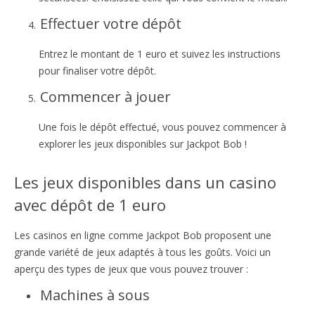
Effectuer votre dépôt
Entrez le montant de 1 euro et suivez les instructions
pour finaliser votre dépôt.
Commencer à jouer
Une fois le dépôt effectué, vous pouvez commencer à
explorer les jeux disponibles sur Jackpot Bob !
Les jeux disponibles dans un casino
avec dépôt de 1 euro
Les casinos en ligne comme Jackpot Bob proposent une
grande variété de jeux adaptés à tous les goûts. Voici un
aperçu des types de jeux que vous pouvez trouver :
Machines à sous