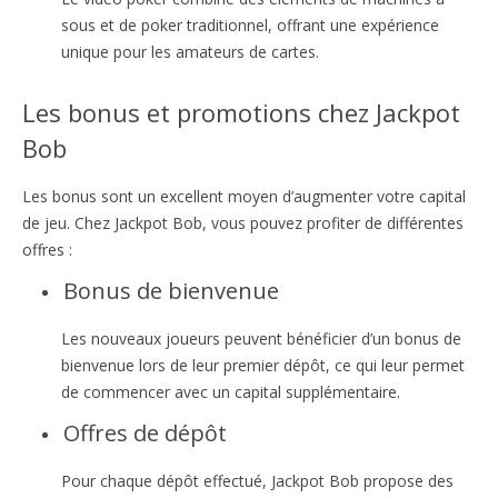
sous et de poker traditionnel, offrant une expérience
unique pour les amateurs de cartes.
Les bonus et promotions chez Jackpot
Bob
Les bonus sont un excellent moyen d’augmenter votre capital
de jeu. Chez Jackpot Bob, vous pouvez profiter de différentes
offres :
Bonus de bienvenue
Les nouveaux joueurs peuvent bénéficier d’un bonus de
bienvenue lors de leur premier dépôt, ce qui leur permet
de commencer avec un capital supplémentaire.
Offres de dépôt
Pour chaque dépôt effectué, Jackpot Bob propose des