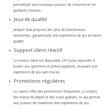
permettant aux nouveaux joueurs de commencer en
quelques minutes.
Jeux de qualité
Jackpot Bob propose des jeux de fournisseurs
renommés, garantissant une expérience de jeu de haute
qualité.
Support client réactif
Le service client est disponible 24/7 pour répondre à
toutes vos questions et préoccupations, assurant une
expérience de jeu sans tracas.
Promotions régulières
Le casino offre des promotions fréquentes, y compris
des bonus de dépôt et des tours gratuits, ce qui permet
aux joueurs de maximiser leur expérience de jeu.