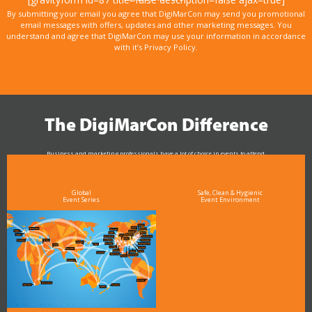
By submitting your email you agree that DigiMarCon may send you promotional
email messages with offers, updates and other marketing messages. You
understand and agree that DigiMarCon may use your information in accordance
with it’s Privacy Policy.
The DigiMarCon Difference
Business and marketing professionals have a lot of choice in events to attend.
As the Premier Digital Marketing, Media and Advertising Conference & Exhibition Series worldwide
see why DigiMarCon stands out above the rest in the marketing industry
and why delegates keep returning year after year
Global
Safe, Clean & Hygienic
Event Series
Event Environment