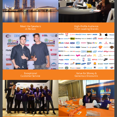
Meet the Speakers
High-Profile Audience
in Person
From Leading Brands
Exceptional
Value for Money &
Customer Service
Generous Discounts