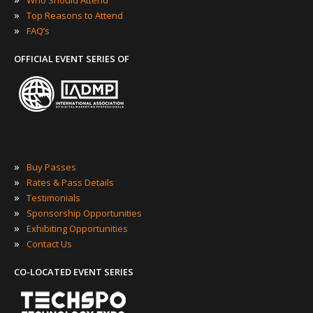
»
Top Reasons to Attend
»
FAQ’s
OFFICIAL EVENT SERIES OF
»
Buy Passes
»
Rates & Pass Details
»
Testimonials
»
Sponsorship Opportunities
»
Exhibiting Opportunities
»
Contact Us
CO-LOCATED EVENT SERIES