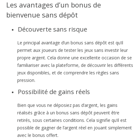
Les avantages d’un bonus de
bienvenue sans dépôt
Découverte sans risque
Le principal avantage d’un bonus sans dépôt est qu’il
permet aux joueurs de tester les jeux sans investir leur
propre argent. Cela donne une excellente occasion de se
familiariser avec la plateforme, de découvrir les différents
jeux disponibles, et de comprendre les règles sans
pression.
Possibilité de gains réels
Bien que vous ne déposiez pas d’argent, les gains
réalisés grâce à un bonus sans dépôt peuvent être
retirés, sous certaines conditions. Cela signifie qu’il est
possible de gagner de l’argent réel en jouant simplement
avec le bonus offert.