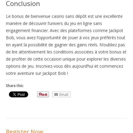
Conclusion
Le bonus de bienvenue casino sans dépôt est une excellente
manière de découvrir l’univers du jeu en ligne sans
engagement financier. Avec des plateformes comme Jackpot
Bob, vous avez l’opportunité de jouer à vos jeux préférés tout
en ayant la possibilité de gagner des gains réels. N’oubliez pas
de lire attentivement les conditions associées à votre bonus et
de profiter de cette occasion unique pour explorer les diverses
options de jeu. Inscrivez-vous dès aujourd’hui et commencez
votre aventure sur Jackpot Bob !
Share this:
Email
Register Now