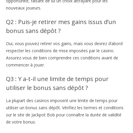
opportunité, faisant de lui un choix attrayant pour les
nouveaux joueurs.
Q2 : Puis-je retirer mes gains issus d’un
bonus sans dépôt ?
Oui, vous pouvez retirer vos gains, mais vous devrez d’abord
respecter les conditions de mise imposées par le casino.
Assurez-vous de bien comprendre ces conditions avant de
commencer à jouer.
Q3 : Y a-t-il une limite de temps pour
utiliser le bonus sans dépôt ?
La plupart des casinos imposent une limite de temps pour
utiliser un bonus sans dépôt. Vérifiez les termes et conditions
sur le site de Jackpot Bob pour connaître la durée de validité
de votre bonus.