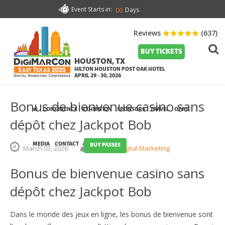
Event Starts in:
Days
00
Reviews
(637)
BUY TICKETS
HOUSTON, TX
HILTON HOUSTON POST OAK HOTEL
APRIL 29 - 30, 2026
Bonus de bienvenue casino sans
CONFERENCE
EXHIBITION
SPONSORS
TRAVEL
OPPS
dépôt chez Jackpot Bob
MEDIA
CONTACT
BUY PASSES
March
03,
2026
Digital Marketing
Bonus de bienvenue casino sans
dépôt chez Jackpot Bob
Dans le monde des jeux en ligne, les bonus de bienvenue sont