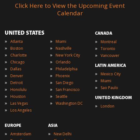
Click Here to View the Upcoming Event
Calendar
UNITED STATES
CANADA
»
»
»
Atlanta
Miami
Montreal
»
»
»
Boston
Nashville
Toronto
»
»
»
Charlotte
New York City
Vancouver
»
»
Chicago
Orlando
LATIN AMERICA
»
»
Dallas
Philadelphia
»
Mexico City
»
»
Denver
Phoenix
»
Miami
»
»
Detroit
San Diego
»
Sao Paulo
»
»
Honolulu
San Francisco
»
»
Houston
Seattle
UNITED KINGDOM
»
»
Las Vegas
Washington DC
»
London
»
Los Angeles
EUROPE
ASIA
»
»
Amsterdam
New Delhi