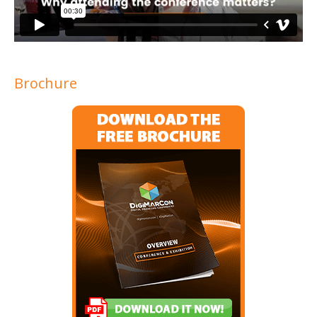
Brochure