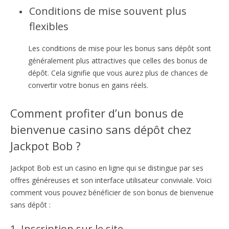
Conditions de mise souvent plus
flexibles
Les conditions de mise pour les bonus sans dépôt sont
généralement plus attractives que celles des bonus de
dépôt. Cela signifie que vous aurez plus de chances de
convertir votre bonus en gains réels.
Comment profiter d’un bonus de
bienvenue casino sans dépôt chez
Jackpot Bob ?
Jackpot Bob est un casino en ligne qui se distingue par ses
offres généreuses et son interface utilisateur conviviale. Voici
comment vous pouvez bénéficier de son bonus de bienvenue
sans dépôt :
1. Inscription sur le site