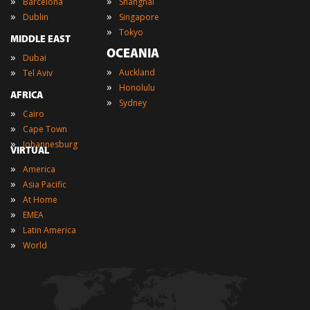
»
»
Barcelona
Shanghai
»
»
Dublin
Singapore
»
Tokyo
MIDDLE EAST
OCEANIA
»
Dubai
»
»
Auckland
Tel Aviv
»
Honolulu
AFRICA
»
Sydney
»
Cairo
»
Cape Town
»
Johannesburg
VIRTUAL
»
America
»
Asia Pacific
»
At Home
»
EMEA
»
Latin America
»
World