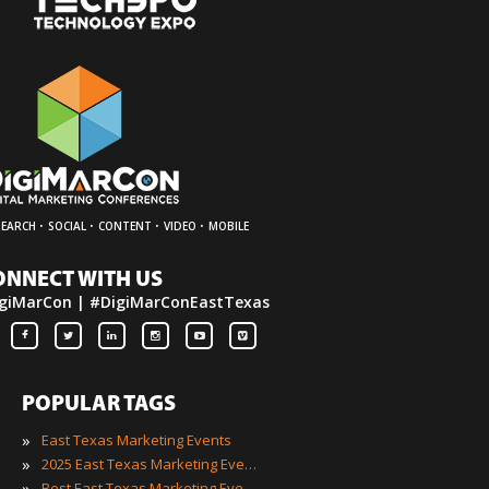
·
·
·
·
SEARCH
SOCIAL
CONTENT
VIDEO
MOBILE
ONNECT WITH US
giMarCon | #DigiMarConEastTexas
POPULAR TAGS
»
East Texas Marketing Events
»
2025 East Texas Marketing Events
»
Best East Texas Marketing Events