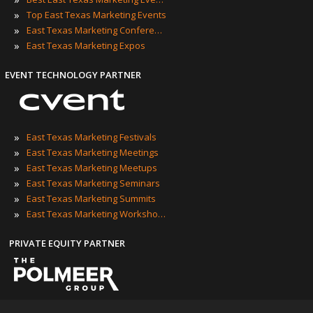
»
Top East Texas Marketing Events
»
East Texas Marketing Conferences
»
East Texas Marketing Expos
EVENT TECHNOLOGY PARTNER
»
East Texas Marketing Festivals
»
East Texas Marketing Meetings
»
East Texas Marketing Meetups
»
East Texas Marketing Seminars
»
East Texas Marketing Summits
»
East Texas Marketing Workshops
PRIVATE EQUITY PARTNER