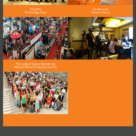
TECHSPO
On Demand
Technology Expo
Library Access
The Largest Digital Marketing,
Media & Advertising Community