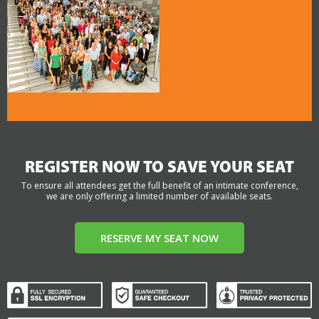
REGISTER NOW TO SAVE YOUR SEAT
To ensure all attendees get the full benefit of an intimate conference,
we are only offering a limited number of available seats.
RESERVE MY SEAT NOW