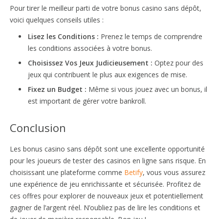
Pour tirer le meilleur parti de votre bonus casino sans dépôt,
voici quelques conseils utiles :
Lisez les Conditions :
Prenez le temps de comprendre
les conditions associées à votre bonus.
Choisissez Vos Jeux Judicieusement :
Optez pour des
jeux qui contribuent le plus aux exigences de mise.
Fixez un Budget :
Même si vous jouez avec un bonus, il
est important de gérer votre bankroll.
Conclusion
Les bonus casino sans dépôt sont une excellente opportunité
pour les joueurs de tester des casinos en ligne sans risque. En
choisissant une plateforme comme
Betify
, vous vous assurez
une expérience de jeu enrichissante et sécurisée. Profitez de
ces offres pour explorer de nouveaux jeux et potentiellement
gagner de l’argent réel. N’oubliez pas de lire les conditions et