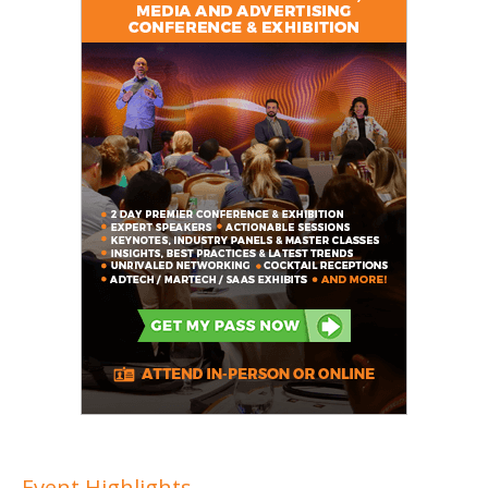
Event Highlights