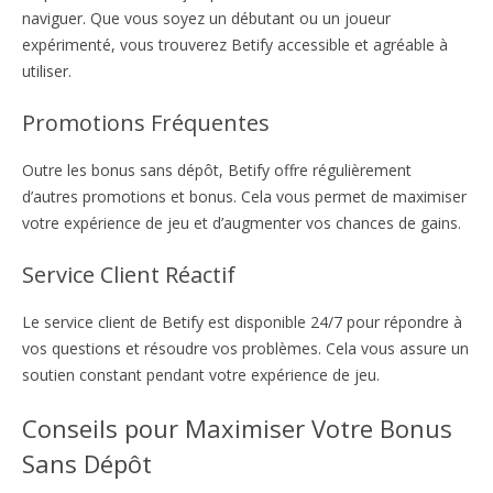
naviguer. Que vous soyez un débutant ou un joueur
expérimenté, vous trouverez Betify accessible et agréable à
utiliser.
Promotions Fréquentes
Outre les bonus sans dépôt, Betify offre régulièrement
d’autres promotions et bonus. Cela vous permet de maximiser
votre expérience de jeu et d’augmenter vos chances de gains.
Service Client Réactif
Le service client de Betify est disponible 24/7 pour répondre à
vos questions et résoudre vos problèmes. Cela vous assure un
soutien constant pendant votre expérience de jeu.
Conseils pour Maximiser Votre Bonus
Sans Dépôt