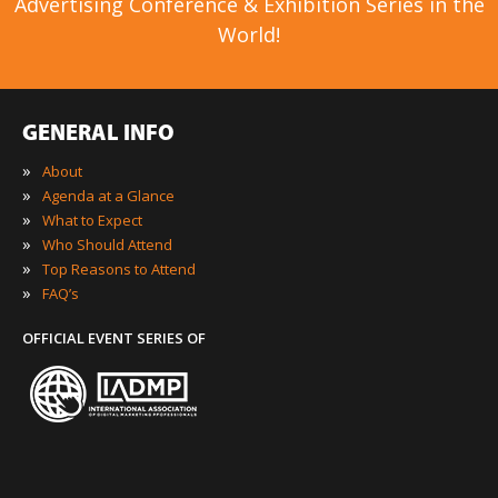
Advertising Conference & Exhibition Series in the
World!
GENERAL INFO
»
About
»
Agenda at a Glance
»
What to Expect
»
Who Should Attend
»
Top Reasons to Attend
»
FAQ’s
OFFICIAL EVENT SERIES OF