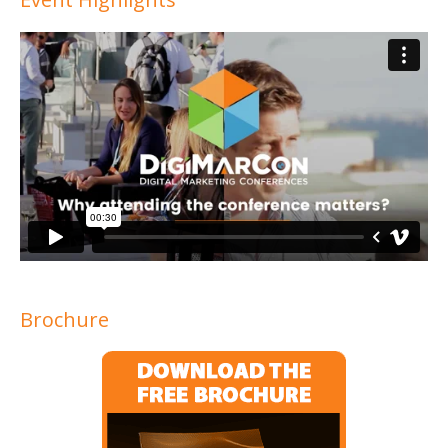
Brochure