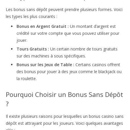
Les bonus sans dépôt peuvent prendre plusieurs formes. Voici
les types les plus courants :
Bonus en Argent Gratuit :
Un montant d’argent est
crédité sur votre compte que vous pouvez utiliser pour
jouer.
Tours Gratuits :
Un certain nombre de tours gratuits
sur des machines à sous spécifiques.
Bonus sur les Jeux de Table :
Certains casinos offrent
des bonus pour jouer à des jeux comme le blackjack ou
la roulette.
Pourquoi Choisir un Bonus Sans Dépôt
?
Il existe plusieurs raisons pour lesquelles un bonus casino sans
dépôt est attrayant pour les joueurs. Voici quelques avantages