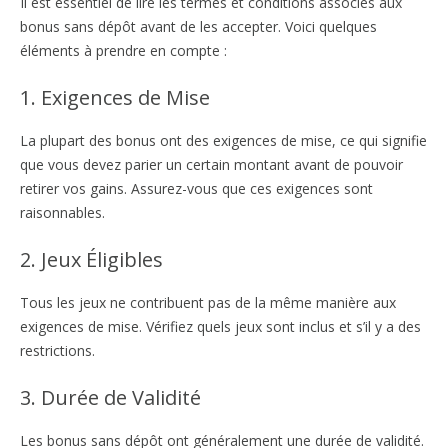
Il est essentiel de lire les termes et conditions associés aux
bonus sans dépôt avant de les accepter. Voici quelques
éléments à prendre en compte :
1. Exigences de Mise
La plupart des bonus ont des exigences de mise, ce qui signifie
que vous devez parier un certain montant avant de pouvoir
retirer vos gains. Assurez-vous que ces exigences sont
raisonnables.
2. Jeux Éligibles
Tous les jeux ne contribuent pas de la même manière aux
exigences de mise. Vérifiez quels jeux sont inclus et s’il y a des
restrictions.
3. Durée de Validité
Les bonus sans dépôt ont généralement une durée de validité.