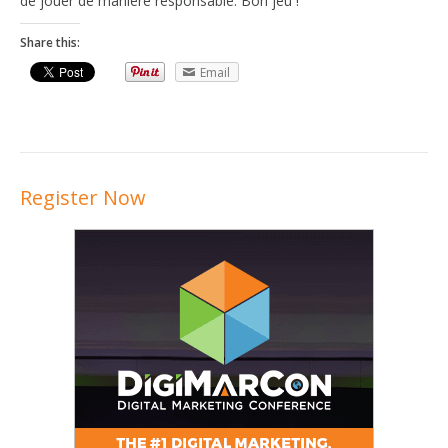
de jouer de manière responsable. Bon jeu !
Share this:
Email
Register Now