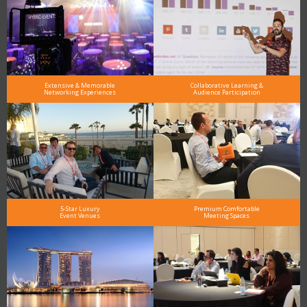
Extensive & Memorable
Collaborative Learning &
Networking Experiences
Audience Participation
5-Star Luxury
Premium Comfortable
Event Venues
Meeting Spaces