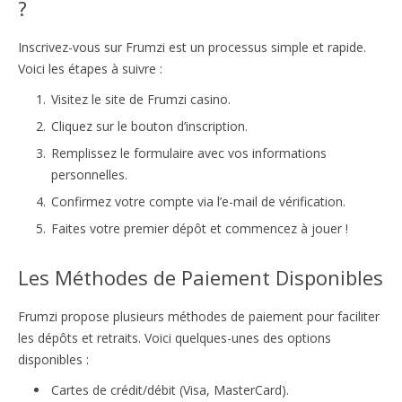
?
Inscrivez-vous sur Frumzi est un processus simple et rapide.
Voici les étapes à suivre :
Visitez le site de Frumzi casino.
Cliquez sur le bouton d’inscription.
Remplissez le formulaire avec vos informations
personnelles.
Confirmez votre compte via l’e-mail de vérification.
Faites votre premier dépôt et commencez à jouer !
Les Méthodes de Paiement Disponibles
Frumzi propose plusieurs méthodes de paiement pour faciliter
les dépôts et retraits. Voici quelques-unes des options
disponibles :
Cartes de crédit/débit (Visa, MasterCard).