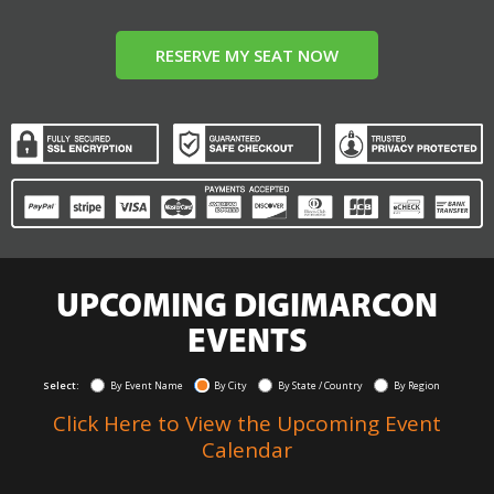
RESERVE MY SEAT NOW
UPCOMING DIGIMARCON
EVENTS
Select:
By Event Name
By City
By State / Country
By Region
Click Here to View the Upcoming Event
Calendar