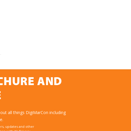
OCHURE AND
E
ut all things DigiMarCon including
e.
rs, updates and other