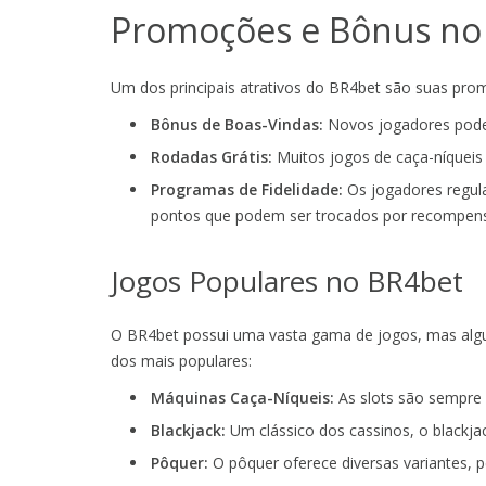
Promoções e Bônus no
Um dos principais atrativos do BR4bet são suas prom
Bônus de Boas-Vindas:
Novos jogadores podem
Rodadas Grátis:
Muitos jogos de caça-níqueis
Programas de Fidelidade:
Os jogadores regula
pontos que podem ser trocados por recompen
Jogos Populares no BR4bet
O BR4bet possui uma vasta gama de jogos, mas algun
dos mais populares:
Máquinas Caça-Níqueis:
As slots são sempre 
Blackjack:
Um clássico dos cassinos, o blackja
Pôquer:
O pôquer oferece diversas variantes, p