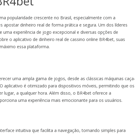
 BR4bet
ma popularidade crescente no Brasil, especialmente com a
 apostar dinheiro real de forma prática e segura. Um dos líderes
ce uma experiência de jogo excepcional e diversas opções de
bre o aplicativo de dinheiro real de cassino online BR4bet, suas
o máximo essa plataforma.
erecer uma ampla gama de jogos, desde as clássicas máquinas caça
O aplicativo é otimizado para dispositivos móveis, permitindo que os
 lugar, a qualquer hora. Além disso, o BR4bet oferece a
roporciona uma experiência mais emocionante para os usuários.
terface intuitiva que facilita a navegação, tornando simples para