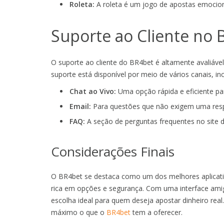
Roleta:
A roleta é um jogo de apostas emocion
Suporte ao Cliente no 
O suporte ao cliente do BR4bet é altamente avaliáve
suporte está disponível por meio de vários canais, inc
Chat ao Vivo:
Uma opção rápida e eficiente pa
Email:
Para questões que não exigem uma resp
FAQ:
A seção de perguntas frequentes no site 
Considerações Finais
O BR4bet se destaca como um dos melhores aplicativ
rica em opções e segurança. Com uma interface ami
escolha ideal para quem deseja apostar dinheiro rea
máximo o que o
BR4bet
tem a oferecer.