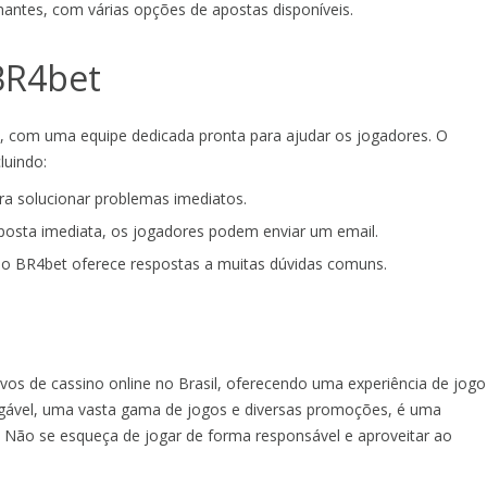
antes, com várias opções de apostas disponíveis.
BR4bet
l, com uma equipe dedicada pronta para ajudar os jogadores. O
luindo:
ra solucionar problemas imediatos.
osta imediata, os jogadores podem enviar um email.
do BR4bet oferece respostas a muitas dúvidas comuns.
os de cassino online no Brasil, oferecendo uma experiência de jogo
gável, uma vasta gama de jogos e diversas promoções, é uma
l. Não se esqueça de jogar de forma responsável e aproveitar ao