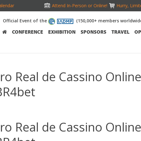
alendar
Attend In-Person or Online!
Hurry, Limit
Official Event of the
(150,000+ members worldwid
CONFERENCE
EXHIBITION
SPONSORS
TRAVEL
OP
iro Real de Cassino Onlin
 BR4bet
iro Real de Cassino Onlin