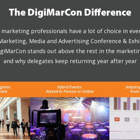
The DigiMarCon Difference
marketing professionals have a lot of choice in eve
 Marketing, Media and Advertising Conference & Exhi
giMarCon stands out above the rest in the marketi
and why delegates keep returning year after year
gienic
Hybrid Events:
Industr
ment
Attend In-Person or Online
from