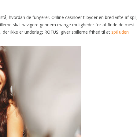
stå, hvordan de fungerer. Online casinoer tilbyder en bred vifte af spil
Spillerne skal navigere gennem mange muligheder for at finde de mest
der ikke er underlagt ROFUS, giver spillerne frihed til at
spil uden