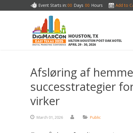
Event Starts in:
00
Days
00
Hours
Add to C
HOUSTON, TX
HILTON HOUSTON POST OAK HOTEL
APRIL 29 - 30, 2026
Afsløring af hemme
successtrategier fo
virker
March
01,
2026
Public