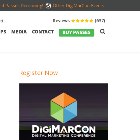
ed Passes Remaining!
Other DigiMarCon Events
e)
Reviews
(637)
PS
MEDIA
CONTACT
BUY PASSES
Register Now