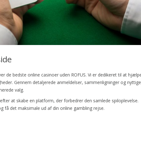
ide
r de bedste online casinoer uden ROFUS. Vi er dedikeret til at hjælp
ligheder. Gennem detaljerede anmeldelser, sammenligninger og nyttige
merede valg.
 efter at skabe en platform, der forbedrer den samlede spiloplevelse.
, og få det maksimale ud af din online gambling rejse.