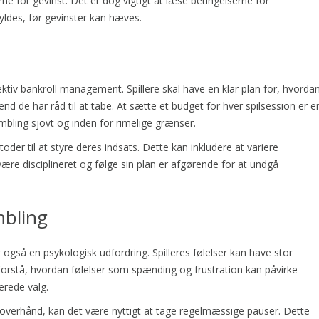
e for gevinst. Det er dog vigtigt at læse betingelserne for
fyldes, før gevinster kan hæves.
ektiv bankroll management. Spillere skal have en klar plan for, hvorda
 end de har råd til at tabe. At sætte et budget for hver spilsession er e
mbling sjovt og inden for rimelige grænser.
oder til at styre deres indsats. Dette kan inkludere at variere
være disciplineret og følge sin plan er afgørende for at undgå
mbling
 også en psykologisk udfordring. Spilleres følelser kan have stor
t forstå, hvordan følelser som spænding og frustration kan påvirke
erede valg.
 overhånd, kan det være nyttigt at tage regelmæssige pauser. Dette