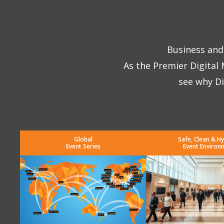
Business and 
As the Premier Digital
see why Di
Global
Safe, Clean & Hy
Event Series
Event Environ