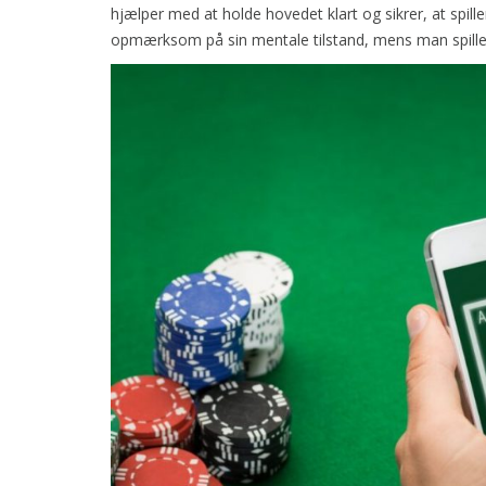
hjælper med at holde hovedet klart og sikrer, at spille
opmærksom på sin mentale tilstand, mens man spiller, 