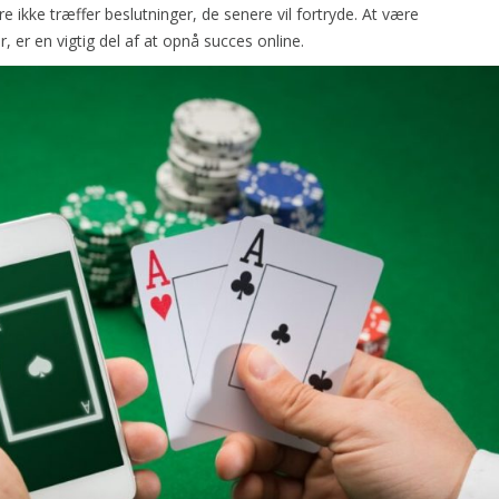
re ikke træffer beslutninger, de senere vil fortryde. At være
er en vigtig del af at opnå succes online.