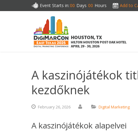
Event Starts in:
00
Days
00
Hours
Add to C
HOUSTON, TX
HILTON HOUSTON POST OAK HOTEL
APRIL 29 - 30, 2026
A kaszinójátékok ti
kezdőknek
February
26,
2026
Digital Marketing
A kaszinójátékok alapelvei