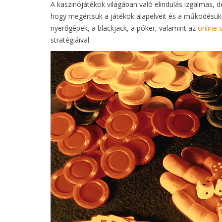
A kaszinójátékok világában való elindulás izgalmas, d
hogy megértsük a játékok alapelveit és a működésüket
nyerőgépek, a blackjack, a póker, valamint az
online
stratégiáival.