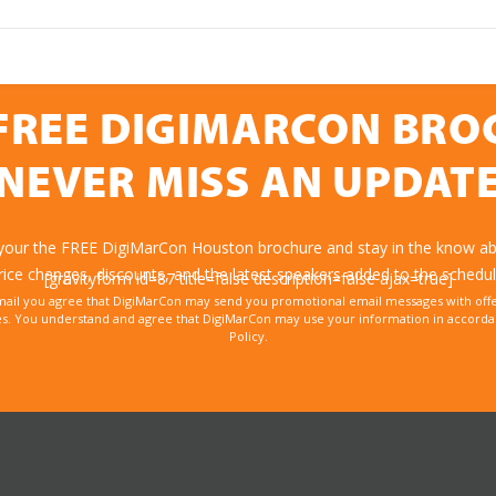
FREE DIGIMARCON BR
NEVER MISS AN UPDAT
 your the FREE DigiMarCon Houston brochure and stay in the know abo
rice changes, discounts, and the latest speakers added to the schedul
[gravityform id=87 title=false description=false ajax=true]
mail you agree that DigiMarCon may send you promotional email messages with offe
. You understand and agree that DigiMarCon may use your information in accordanc
Policy.