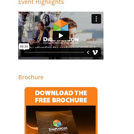
Event Highlights
Brochure