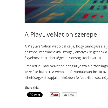
A PlayLiveNation szerepe
A PlayLiveNation weboldal célja, hogy támogassa a j
hasznos információkkal szolgál, amelyek segítenek a 
figyelmeztet a lehetséges biztonsági kockázatokra.
Emellett a PlayLiveNation hangsúlyozza a biztonság
kezelése biztosít. A weboldal folyamatosan frissíti a
lehetőségeket kapják, miközben felfedezik a kaszinój
Share this:
Email