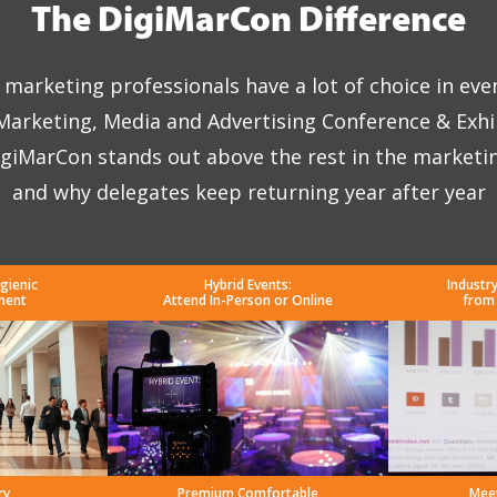
The DigiMarCon Difference
marketing professionals have a lot of choice in eve
 Marketing, Media and Advertising Conference & Exhi
giMarCon stands out above the rest in the marketi
and why delegates keep returning year after year
gienic
Hybrid Events:
Industr
ment
Attend In-Person or Online
from
ry
Premium Comfortable
Mee