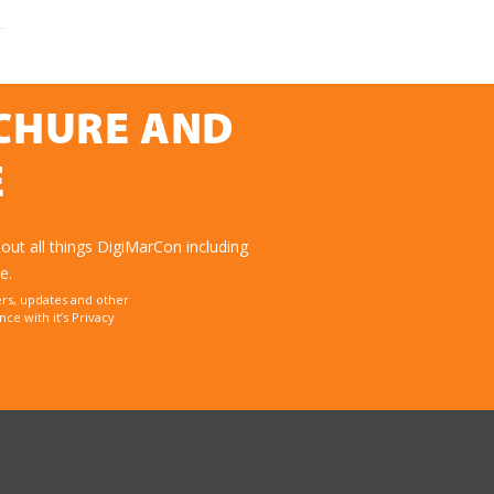
OCHURE AND
E
ut all things DigiMarCon including
e.
rs, updates and other
e with it’s Privacy