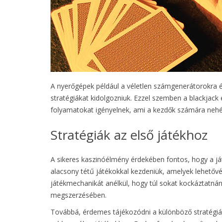
A nyerőgépek például a véletlen számgenerátorokra 
stratégiákat kidolgozniuk. Ezzel szemben a blackjack 
folyamatokat igényelnek, ami a kezdők számára nehé
Stratégiák az első játékhoz
A sikeres kaszinóélmény érdekében fontos, hogy a já
alacsony tétű játékokkal kezdeniük, amelyek lehetővé
játékmechanikát anélkül, hogy túl sokat kockáztatnán
megszerzésében.
Továbbá, érdemes tájékozódni a különböző stratégiákr