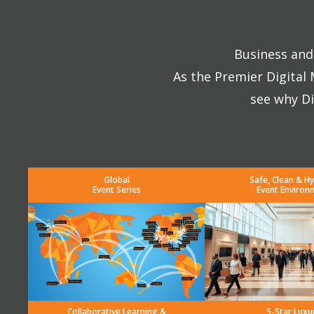
Business and 
As the Premier Digital
see why Di
Global
Safe, Clean & Hy
Event Series
Event Environ
Collaborative Learning &
5-Star Luxu