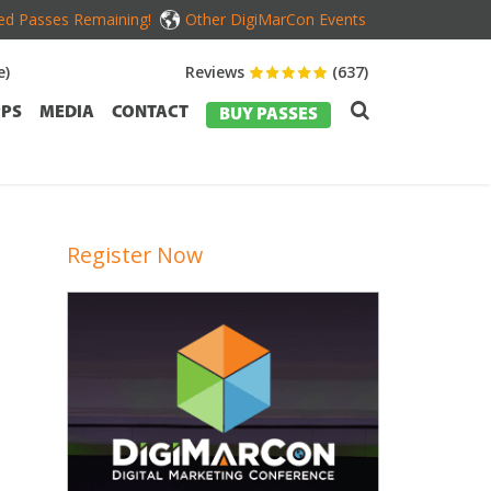
ed Passes Remaining!
Other DigiMarCon Events
e)
Reviews
(637)
PS
MEDIA
CONTACT
BUY PASSES
Register Now