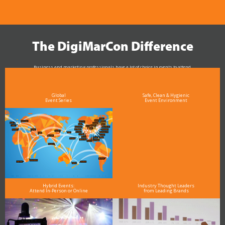
The DigiMarCon Difference
Business and marketing professionals have a lot of choice in events to attend.
As the Premier Digital Marketing, Media and Advertising Conference & Exhibition Series worldwide
see why DigiMarCon stands out above the rest in the marketing industry
and why delegates keep returning year after year
Global
Safe, Clean & Hygienic
Event Series
Event Environment
Hybrid Events:
Industry Thought Leaders
Attend In-Person or Online
from Leading Brands