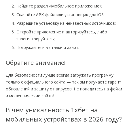
Найдите раздел «Мобильное приложение»;
Скачайте APK-файл или установщик для iOS;
Разрешите установку из неизвестных источников;
Откройте приложение и авторизуйтесь, либо
зарегистрируйтесь;
Погружайтесь в ставки и азарт.
Обратите внимание!
Для безопасности лучше всегда загружать программу
только с официального сайта — так вы получаете гарант
обновлений и защиту от вирусов. Не попадитесь на фейки
и мошеннические сайты!
В чем уникальность 1хбет на
мобильных устройствах в 2026 году?