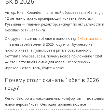
БК в 2026
Автор: Илья Ковалёв — опытный обозреватель iGaming с
12-летним стажем, проверяющий контент: Анастасия
Кузьмина — главный редактор, эксперт по актуальности и
безопасности беттинга.
Ох, друзья, если вы всё еще в поисках, где
1хбет скачать
— вы на своей волне! В 2026 году этот букмекер не
просто живёт, а пульсирует в ритме современного
беттинга. Мы разберем, почему новое приложение 1xBet
— это настоящая бомба для азартных российских
игроков. Готовьтесь, будет жарко!
Почему стоит скачать 1хбет в 2026
году?
Легко, быстро и с максимальным комфортом — вот девиз
новой версии 1хбет. Оно адаптировано под все