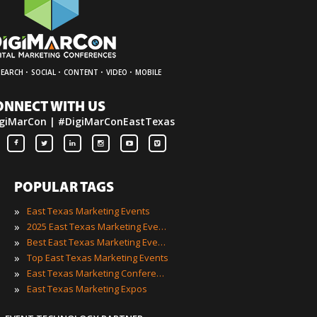
·
·
·
·
SEARCH
SOCIAL
CONTENT
VIDEO
MOBILE
ONNECT WITH US
giMarCon | #DigiMarConEastTexas
POPULAR TAGS
»
East Texas Marketing Events
»
2025 East Texas Marketing Events
»
Best East Texas Marketing Events
»
Top East Texas Marketing Events
»
East Texas Marketing Conferences
»
East Texas Marketing Expos