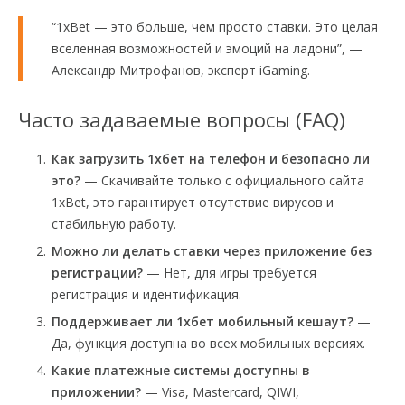
“1xBet — это больше, чем просто ставки. Это целая
вселенная возможностей и эмоций на ладони”, —
Александр Митрофанов, эксперт iGaming.
Часто задаваемые вопросы (FAQ)
Как загрузить 1хбет на телефон и безопасно ли
это?
— Скачивайте только с официального сайта
1xBet, это гарантирует отсутствие вирусов и
стабильную работу.
Можно ли делать ставки через приложение без
регистрации?
— Нет, для игры требуется
регистрация и идентификация.
Поддерживает ли 1хбет мобильный кешаут?
—
Да, функция доступна во всех мобильных версиях.
Какие платежные системы доступны в
приложении?
— Visa, Mastercard, QIWI,