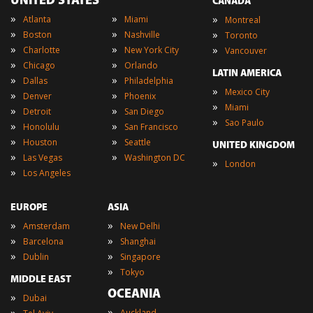
UNITED STATES
CANADA
»
»
»
Atlanta
Miami
Montreal
»
»
»
Boston
Nashville
Toronto
»
»
»
Charlotte
New York City
Vancouver
»
»
Chicago
Orlando
LATIN AMERICA
»
»
Dallas
Philadelphia
»
Mexico City
»
»
Denver
Phoenix
»
Miami
»
»
Detroit
San Diego
»
Sao Paulo
»
»
Honolulu
San Francisco
»
»
Houston
Seattle
UNITED KINGDOM
»
»
Las Vegas
Washington DC
»
London
»
Los Angeles
EUROPE
ASIA
»
»
Amsterdam
New Delhi
»
»
Barcelona
Shanghai
»
»
Dublin
Singapore
»
Tokyo
MIDDLE EAST
OCEANIA
»
Dubai
»
»
Auckland