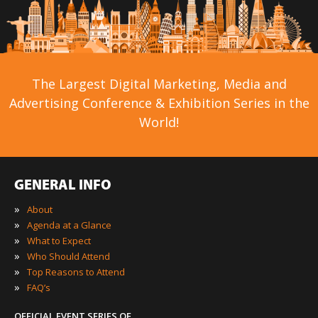
The Largest Digital Marketing, Media and
Advertising Conference & Exhibition Series in the
World!
GENERAL INFO
»
About
»
Agenda at a Glance
»
What to Expect
»
Who Should Attend
»
Top Reasons to Attend
»
FAQ’s
OFFICIAL EVENT SERIES OF