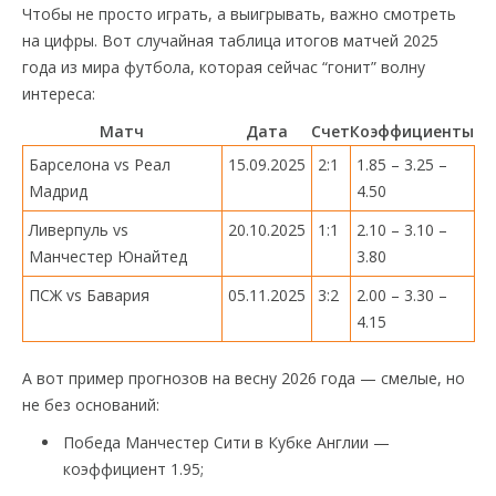
Чтобы не просто играть, а выигрывать, важно смотреть
на цифры. Вот случайная таблица итогов матчей 2025
года из мира футбола, которая сейчас “гонит” волну
интереса:
Матч
Дата
Счет
Коэффициенты
Барселона vs Реал
15.09.2025
2:1
1.85 – 3.25 –
Мадрид
4.50
Ливерпуль vs
20.10.2025
1:1
2.10 – 3.10 –
Манчестер Юнайтед
3.80
ПСЖ vs Бавария
05.11.2025
3:2
2.00 – 3.30 –
4.15
А вот пример прогнозов на весну 2026 года — смелые, но
не без оснований:
Победа Манчестер Сити в Кубке Англии —
коэффициент 1.95;